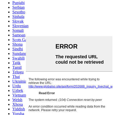
Punjabi
Serbian
Sesotho
Sinhala
Slovak
Slovenian
Somali
Samoan
Scots Gaelic
Shona
Sindhi
Sundanese
Swahili
Tajik
Tamil
Telugu
Thai
Ukrainian
Urdu
Uzbek
Vietnamese
Welsh
Xhosa
Yiddish
Yoruba