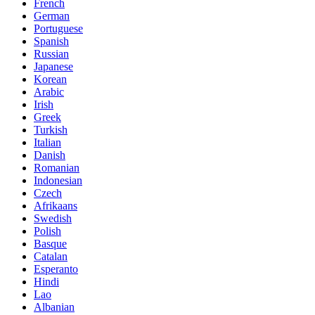
French
German
Portuguese
Spanish
Russian
Japanese
Korean
Arabic
Irish
Greek
Turkish
Italian
Danish
Romanian
Indonesian
Czech
Afrikaans
Swedish
Polish
Basque
Catalan
Esperanto
Hindi
Lao
Albanian