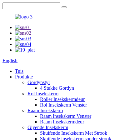
English
Tuis
Produkte
Gordynstyl
4 Stukke Gordyn
Rol Insekskerm
Roller Insekskermdeur
Rol Insekskerm Venster
Raam Insekskerm
Raam Insekskerm Venster
Raam Insekskermdeur
Glyende Insekskerm
Skuifende Insekskerm Met Strook
Skuifende insekskerm sonder strook