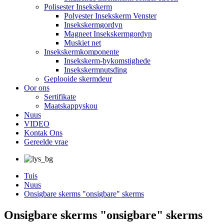
Polisester Insekskerm
Polyester Insekskerm Venster
Insekskermgordyn
Magneet Insekskermgordyn
Muskiet net
Insekskermkomponente
Insekskerm-bykomstighede
Insekskermnutsding
Geplooide skermdeur
Oor ons
Sertifikate
Maatskappyskou
Nuus
VIDEO
Kontak Ons
Gereelde vrae
Tuis
Nuus
Onsigbare skerms "onsigbare" skerms
Onsigbare skerms "onsigbare" skerms