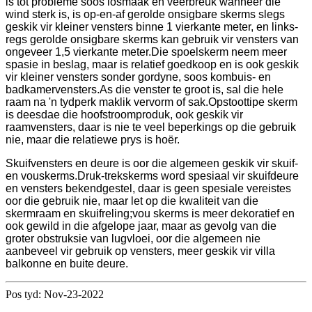
is tot probleme soos losmaak en veerbreuk wanneer die
wind sterk is, is op-en-af gerolde onsigbare skerms slegs
geskik vir kleiner vensters binne 1 vierkante meter, en links-
regs gerolde onsigbare skerms kan gebruik vir vensters van
ongeveer 1,5 vierkante meter.Die spoelskerm neem meer
spasie in beslag, maar is relatief goedkoop en is ook geskik
vir kleiner vensters sonder gordyne, soos kombuis- en
badkamervensters.As die venster te groot is, sal die hele
raam na 'n tydperk maklik vervorm of sak.Opstoottipe skerm
is deesdae die hoofstroomproduk, ook geskik vir
raamvensters, daar is nie te veel beperkings op die gebruik
nie, maar die relatiewe prys is hoër.
Skuifvensters en deure is oor die algemeen geskik vir skuif-
en vouskerms.Druk-trekskerms word spesiaal vir skuifdeure
en vensters bekendgestel, daar is geen spesiale vereistes
oor die gebruik nie, maar let op die kwaliteit van die
skermraam en skuifreling;vou skerms is meer dekoratief en
ook gewild in die afgelope jaar, maar as gevolg van die
groter obstruksie van lugvloei, oor die algemeen nie
aanbeveel vir gebruik op vensters, meer geskik vir villa
balkonne en buite deure.
Pos tyd: Nov-23-2022