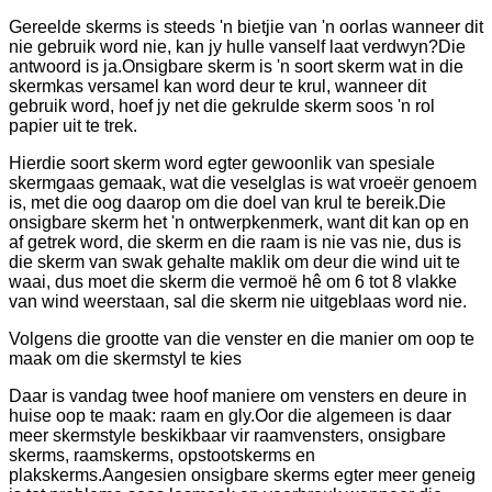
Gereelde skerms is steeds 'n bietjie van 'n oorlas wanneer dit
nie gebruik word nie, kan jy hulle vanself laat verdwyn?Die
antwoord is ja.Onsigbare skerm is 'n soort skerm wat in die
skermkas versamel kan word deur te krul, wanneer dit
gebruik word, hoef jy net die gekrulde skerm soos 'n rol
papier uit te trek.
Hierdie soort skerm word egter gewoonlik van spesiale
skermgaas gemaak, wat die veselglas is wat vroeër genoem
is, met die oog daarop om die doel van krul te bereik.Die
onsigbare skerm het 'n ontwerpkenmerk, want dit kan op en
af ​​getrek word, die skerm en die raam is nie vas nie, dus is
die skerm van swak gehalte maklik om deur die wind uit te
waai, dus moet die skerm die vermoë hê om 6 tot 8 vlakke
van wind weerstaan, sal die skerm nie uitgeblaas word nie.
Volgens die grootte van die venster en die manier om oop te
maak om die skermstyl te kies
Daar is vandag twee hoof maniere om vensters en deure in
huise oop te maak: raam en gly.Oor die algemeen is daar
meer skermstyle beskikbaar vir raamvensters, onsigbare
skerms, raamskerms, opstootskerms en
plakskerms.Aangesien onsigbare skerms egter meer geneig